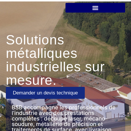
Solutions
métalliques
industrielles sur
mesure.
Demander un devis technique
BSB accompagne les professionnels de
l’industrie avec des prestations
complètes : découpe laser, mécano-
soudure, métallerie de précision et
traitements de surface, avec livraison