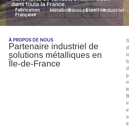
dans toute la France.
Fabrication
Métallerie
Découpe
Expertise
Industriel
Française
À PROPOS DE NOUS
S
Partenaire industriel de
d
solutions métalliques en
l
Île-de-France
f
d
p
m
t
i
e
s
t