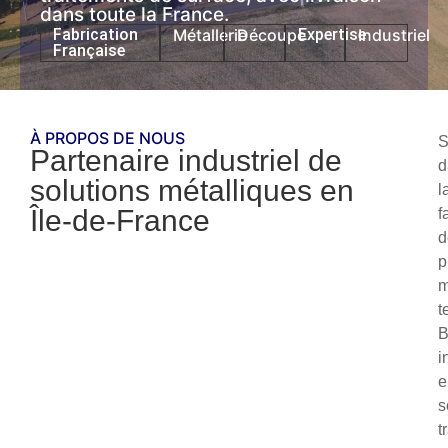
dans toute la France.
Fabrication
Métallerie
Découpe
Expertise
Industriel
Française
À PROPOS DE NOUS
S
Partenaire industriel de
d
solutions métalliques en
l
Île-de-France
f
d
p
m
t
i
e
s
t