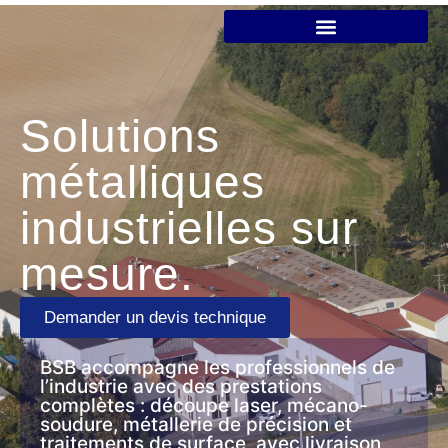
Solutions
métalliques
industrielles sur
mesure.
Demander un devis technique
BSB accompagne les professionnels de
l’industrie avec des prestations
complètes : découpe laser, mécano-
soudure, métallerie de précision et
traitements de surface, avec livraison