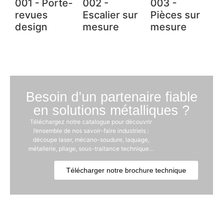
001 - Porte-
002 -
003 -
revues
Escalier sur
Pièces sur
design
mesure
mesure
Besoin d’un partenaire fiable
en solutions métalliques ?
Téléchargez notre catalogue pour découvrir
l’ensemble de nos savoir-faire industriels :
découpe laser, mécano-soudure, laquage,
métallerie, pliage, sous-traitance technique…
Télécharger notre brochure technique