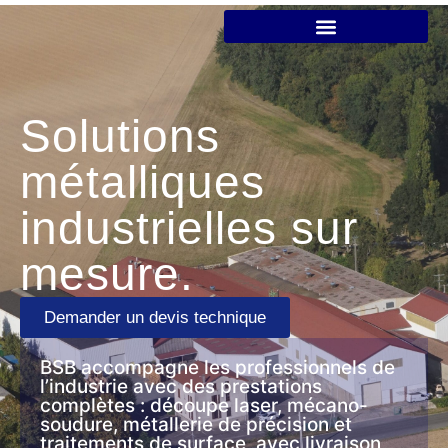
Solutions
métalliques
industrielles sur
mesure.
Demander un devis technique
BSB accompagne les professionnels de
l’industrie avec des prestations
complètes : découpe laser, mécano-
soudure, métallerie de précision et
traitements de surface, avec livraison