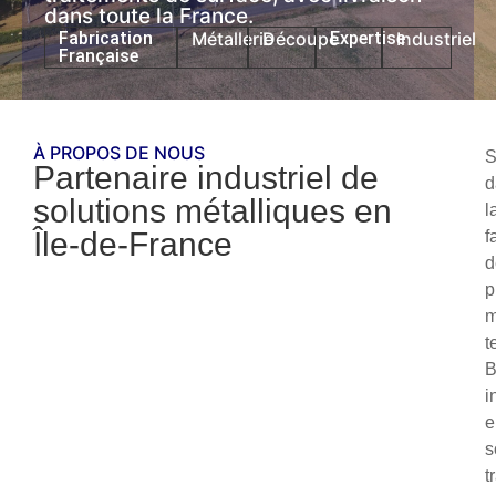
dans toute la France.
Fabrication
Métallerie
Découpe
Expertise
Industriel
Française
À PROPOS DE NOUS
S
Partenaire industriel de
d
solutions métalliques en
l
Île-de-France
f
d
p
m
t
i
e
s
t