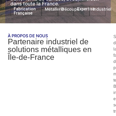
dans toute la France.
Fabrication
Métallerie
Découpe
Expertise
Industriel
Française
À PROPOS DE NOUS
S
Partenaire industriel de
d
solutions métalliques en
l
Île-de-France
f
d
p
m
t
i
e
s
t