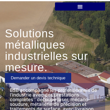
Solutions
métalliques
industrielles sur
mesure.
Demander un devis technique
BSB accompagne les professionnels de
l’industrie avec des prestations
complètes : découpe laser, mécano-
soudure, métallerie de précision et
traitements de surface, avec livraison