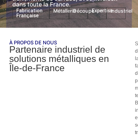
dans toute la France.
Fabrication
Métallerie
Découpe
Expertise
Industriel
Française
À PROPOS DE NOUS
S
Partenaire industriel de
d
solutions métalliques en
l
Île-de-France
f
d
p
m
t
i
e
s
t