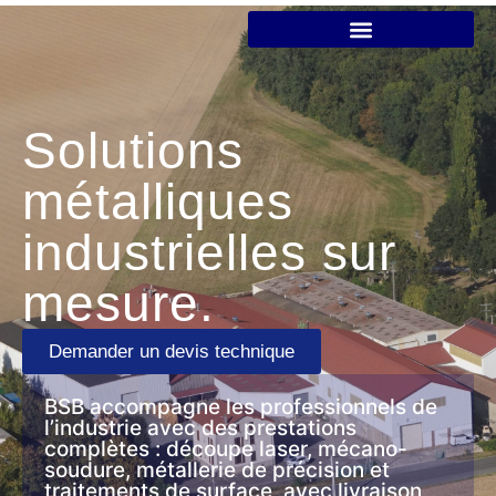
Solutions
métalliques
industrielles sur
mesure.
Demander un devis technique
BSB accompagne les professionnels de
l’industrie avec des prestations
complètes : découpe laser, mécano-
soudure, métallerie de précision et
traitements de surface, avec livraison