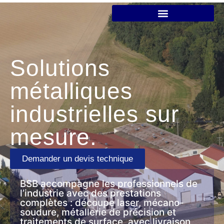
Solutions
métalliques
industrielles sur
mesure.
Demander un devis technique
BSB accompagne les professionnels de
l’industrie avec des prestations
complètes : découpe laser, mécano-
soudure, métallerie de précision et
traitements de surface, avec livraison