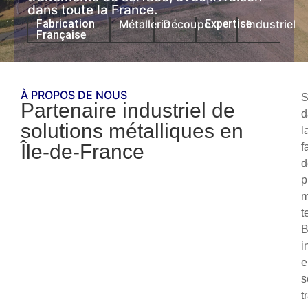
dans toute la France.
Fabrication
Métallerie
Découpe
Expertise
Industriel
Française
À PROPOS DE NOUS
S
Partenaire industriel de
d
solutions métalliques en
l
Île-de-France
f
d
p
m
t
i
e
s
t