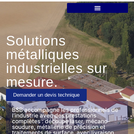
Solutions
métalliques
industrielles sur
mesure.
Demander un devis technique
BSB accompagne les professionnels de
l’industrie avec des prestations
complètes : découpe laser, mécano-
soudure, métallerie de précision et
traitements de surface, avec livraison