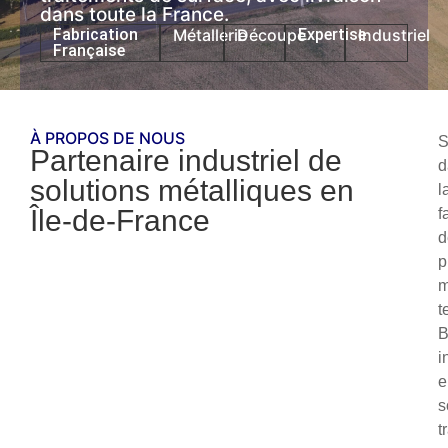
dans toute la France.
Fabrication
Métallerie
Découpe
Expertise
Industriel
Française
À PROPOS DE NOUS
S
Partenaire industriel de
d
solutions métalliques en
l
Île-de-France
f
d
p
m
t
i
e
s
t