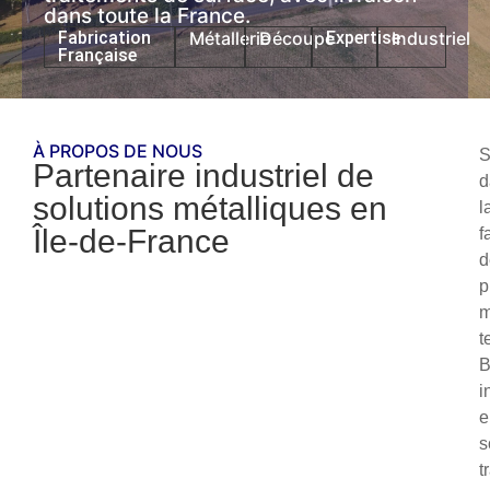
dans toute la France.
Fabrication
Métallerie
Découpe
Expertise
Industriel
Française
À PROPOS DE NOUS
S
Partenaire industriel de
d
solutions métalliques en
l
Île-de-France
f
d
p
m
t
i
e
s
t