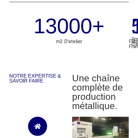
13000
+
An
m2 D'atelier
Fabr
D'
Fran
Une chaîne
NOTRE EXPERTISE &
SAVOIR FAIRE
complète de
production
métallique.