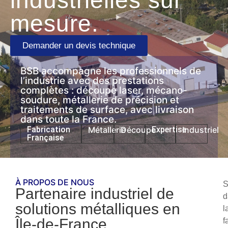
mesure.
Demander un devis technique
BSB accompagne les professionnels de
l’industrie avec des prestations
complètes : découpe laser, mécano-
soudure, métallerie de précision et
traitements de surface, avec livraison
dans toute la France.
Fabrication
Métallerie
Découpe
Expertise
Industriel
Française
À PROPOS DE NOUS
S
Partenaire industriel de
d
solutions métalliques en
l
Île-de-France
f